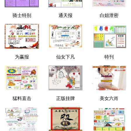
骑士特别
通天报
白姐泄密
为赢报
仙女下凡
特刊
猛料直击
正版挂牌
美女六肖