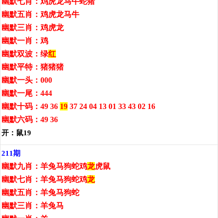
幽默七肖：鸡虎龙马牛蛇猪
幽默五肖：鸡虎龙马牛
幽默三肖：鸡虎龙
幽默一肖：鸡
幽默双波：绿
红
幽默平特：猪猪猪
幽默一头：000
幽默一尾：444
幽默十码：49 36
19
37 24 04 13 01 33 43 02 16
幽默六码：49 36
开：鼠19
211期
幽默九肖：羊兔马狗蛇鸡
龙
虎鼠
幽默七肖：羊兔马狗蛇鸡
龙
幽默五肖：羊兔马狗蛇
幽默三肖：羊兔马