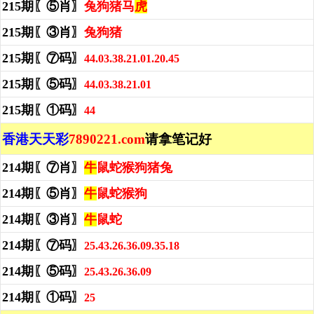
215期〖⑤肖〗
兔狗猪马
虎
215期〖③肖〗
兔狗猪
215期〖⑦码〗
44.03.38.21.01.20.45
215期〖⑤码〗
44.03.38.21.01
215期〖①码〗
44
香港天天彩
7890221.com
请拿笔记好
214期〖⑦肖〗
牛
鼠蛇猴狗猪兔
214期〖⑤肖〗
牛
鼠蛇猴狗
214期〖③肖〗
牛
鼠蛇
214期〖⑦码〗
25.43.26.36.09.35.18
214期〖⑤码〗
25.43.26.36.09
214期〖①码〗
25