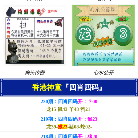
狗头传密
心水公开
香港神童
『四肖四码』
220期：四肖四码
开：？00
龙15-鼠43-羊48-狗21-
219期：四肖四码
开：猴23
龙39-
猴
23
-猪08-蛇02-
218期：四肖四码
开：猪20