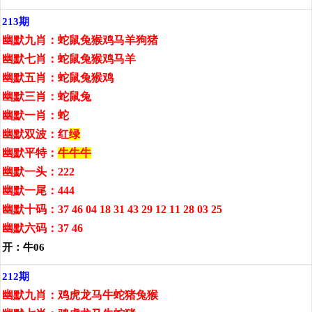
213期
幽默九肖：蛇鼠兔猴鸡马羊狗猪
幽默七肖：蛇鼠兔猴鸡马羊
幽默五肖：蛇鼠兔猴鸡
幽默三肖：蛇鼠兔
幽默一肖：蛇
幽默双波：红
绿
幽默平特：
牛
牛
牛
幽默一头：222
幽默一尾：444
幽默十码：37 46 04 18 31 43 29 12 11 28 03 25
幽默六码：37 46
开：牛06
212期
幽默九肖：鸡虎龙马牛蛇猪兔猴