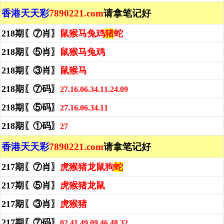
香港天天彩
7890221.com
请拿笔记好
218期〖⑦肖〗
鼠猴马兔鸡
猪
蛇
218期〖⑤肖〗
鼠猴马兔鸡
218期〖③肖〗
鼠猴马
218期〖⑦码〗
27.16.06.34.11.24.09
218期〖⑤码〗
27.16.06.34.11
218期〖①码〗
27
香港天天彩
7890221.com
请拿笔记好
217期〖⑦肖〗
虎猴猪龙鼠狗
蛇
217期〖⑤肖〗
虎猴猪龙鼠
217期〖③肖〗
虎猴猪
217期〖⑦码〗
02.41.49.09.46.48.32