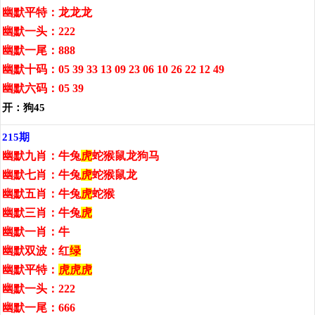
幽默平特：龙龙龙
幽默一头：222
幽默一尾：888
幽默十码：05 39 33 13 09 23 06 10 26 22 12 49
幽默六码：05 39
开：狗45
215期
幽默九肖：牛兔
虎
蛇猴鼠龙狗马
幽默七肖：牛兔
虎
蛇猴鼠龙
幽默五肖：牛兔
虎
蛇猴
幽默三肖：牛兔
虎
幽默一肖：牛
幽默双波：红
绿
幽默平特：
虎
虎
虎
幽默一头：222
幽默一尾：666