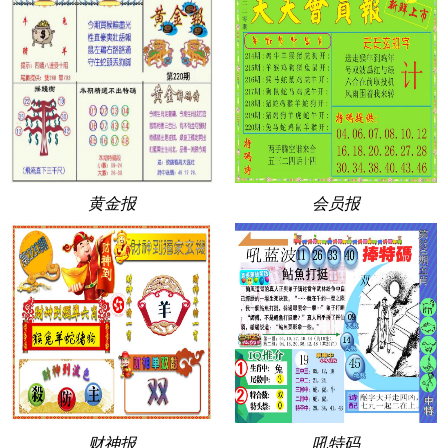
黄金报
会员报
财神报
吼特码